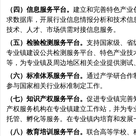
（四）信息服务平台。
建立和完善特色产业
求数据库，开展行业信息情报分析和技术信
技术、人才、市场供需对接信息服务。
（五）检验检测服务平台。
支持国家级、省
专业镇建设公共检测服务平台、特色产业技
等，为专业镇及周边地区相关企业提供测试
（六）标准体系服务平台。
通过产学研合作
参与国家相关行业标准制定工作。
（七）知识产权服务平台。
促进专业镇完善
产权服务机构在专业镇建立工作站，并为专
托管、孵化等服务。在专业镇内培育和发展
（八）教育培训服务平台。
联合高等学校、