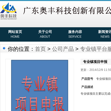
网站首页
关于公司
服务内容
新闻资
HOME
ABOUT
SERVICE
NEWS
你的位置：
首页
>
公司产品
>
专业镇平台
专业镇项目申报
更新：2014/12/9 11
产品型号
专业镇项目
产品描述
专业镇项目主要以完成